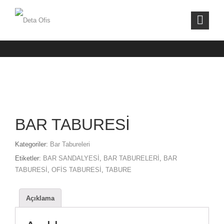
BAR TABURESİ
BAR TABURESİ
Kategoriler:
Bar Tabureleri
Etiketler:
BAR SANDALYESİ
,
BAR TABURELERİ
,
BAR
TABURESİ
,
OFİS TABURESİ
,
TABURE
Açıklama