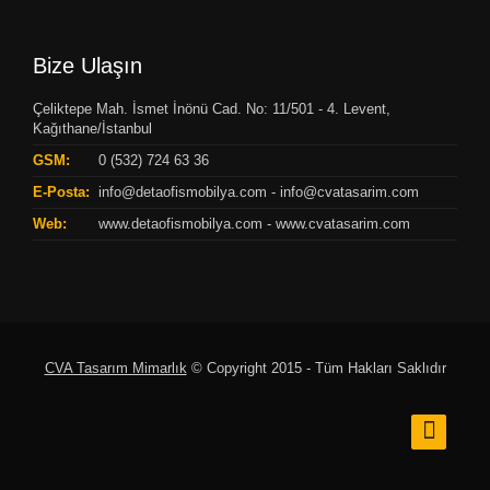
Bize Ulaşın
Çeliktepe Mah. İsmet İnönü Cad. No: 11/501 - 4. Levent,
Kağıthane/İstanbul
GSM:
0 (532) 724 63 36
E-Posta:
info@detaofismobilya.com
-
info@cvatasarim.com
Web:
www.detaofismobilya.com
-
www.cvatasarim.com
CVA Tasarım Mimarlık
© Copyright 2015 - Tüm Hakları Saklıdır