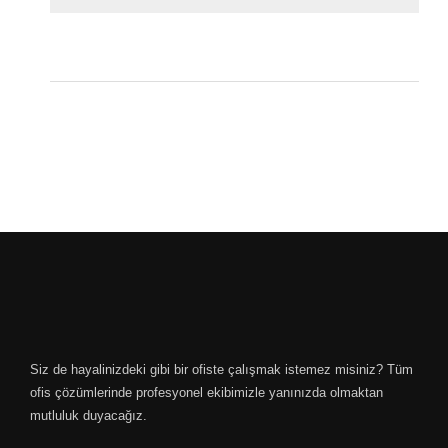
Siz de hayalinizdeki gibi bir ofiste çalışmak istemez misiniz? Tüm
ofis çözümlerinde profesyonel ekibimizle yanınızda olmaktan
mutluluk duyacağız.